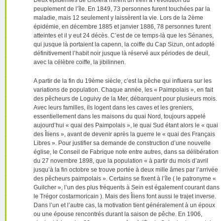
Deux épidémies de choléra mirent un frein à l’évolution du
peuplement de l’île. En 1849, 73 personnes furent touchées par la
maladie, mais 12 seulement y laissèrent la vie. Lors de la 2ème
épidémie, en décembre 1885 et janvier 1886, 78 personnes furent
atteintes et il y eut 24 décès. C’est de ce temps-là que les Sénanes,
qui jusque là portaient la capenn, la coiffe du Cap Sizun, ont adopté
définitivement l’habit noir jusque là réservé aux périodes de deuil,
avec la célèbre coiffe, la jibilinnen.
A partir de la fin du 19ème siècle, c’est la pêche qui influera sur les
variations de population. Chaque année, les « Paimpolais », en fait
des pêcheurs de Loguivy de la Mer, débarquent pour plusieurs mois.
Avec leurs familles, ils logent dans les caves et les greniers,
essentiellement dans les maisons du quai Nord, toujours appelé
aujourd’hui « quai des Paimpolais », le quai Sud étant alors le « quai
des Îliens », avant de devenir après la guerre le « quai des Français
Libres ». Pour justifier sa demande de construction d’une nouvelle
église, le Conseil de Fabrique note entre autres, dans sa délibération
du 27 novembre 1898, que la population « à partir du mois d’avril
jusqu’à la fin octobre se trouve portée à deux mille âmes par l’arrivée
des pêcheurs paimpolais ». Certains se fixent à l’île ( le patronyme «
Guilcher », l’un des plus fréquents à Sein est également courant dans
le Trégor costarmoricain ). Mais des Îliens font aussi le trajet inverse.
Dans l’un et l’autre cas, la motivation tient généralement à un époux
ou une épouse rencontrés durant la saison de pêche. En 1906,