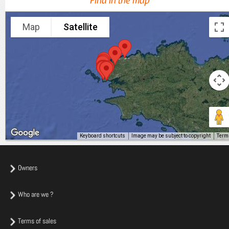
Find in the map
Map
Satellite
Keyboard shortcuts
Image may be subject to copyright
Term
Owners
Who are we ?
Terms of sales