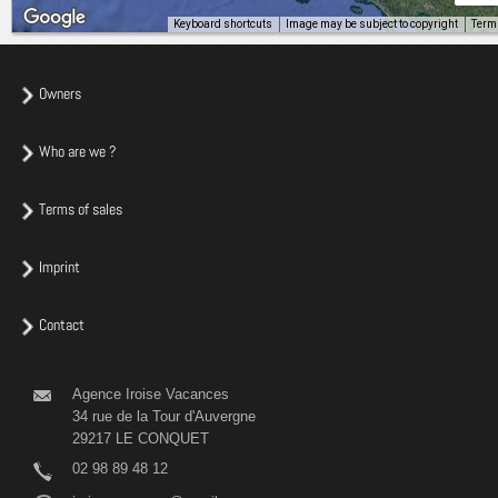
Keyboard shortcuts
Image may be subject to copyright
Term
Owners
Who are we ?
Terms of sales
Imprint
Contact
Agence Iroise Vacances
34 rue de la Tour d'Auvergne
29217 LE CONQUET
02 98 89 48 12