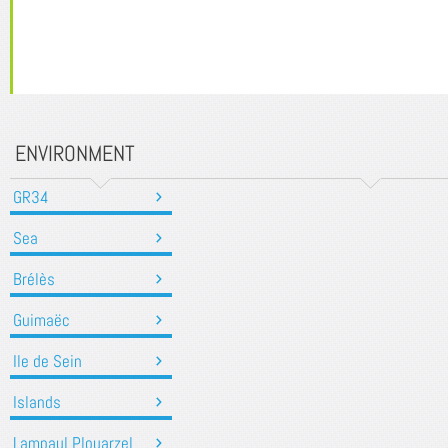
ENVIRONMENT
GR34
Sea
Brélès
Guimaëc
Ile de Sein
Islands
Lampaul Plouarzel