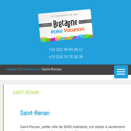
+33 (0)2 98 89 48 12
+33 (0)6 30 76 38 38
You are here:
Home
/
Environment
/
Saint-Renan
SAINT-RENAN
Saint-Renan
Saint-Renan, petite ville de 8000 habitants, est située à seulement