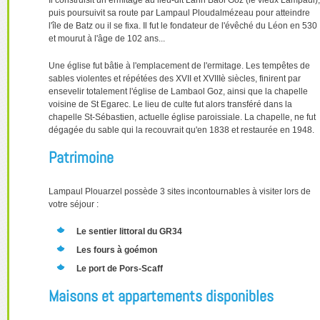
Il construisit un ermitage au lieu-dit Lann Baol Goz (le vieux Lampaul),
puis poursuivit sa route par Lampaul Ploudalmézeau pour atteindre
l'île de Batz ou il se fixa. Il fut le fondateur de l'évêché du Léon en 530
et mourut à l'âge de 102 ans...
Une église fut bâtie à l'emplacement de l'ermitage. Les tempêtes de
sables violentes et répétées des XVII et XVIIIè siècles, finirent par
ensevelir totalement l'église de Lambaol Goz, ainsi que la chapelle
voisine de St Egarec. Le lieu de culte fut alors transféré dans la
chapelle St-Sébastien, actuelle église paroissiale. La chapelle, ne fut
dégagée du sable qui la recouvrait qu'en 1838 et restaurée en 1948.
Patrimoine
Lampaul Plouarzel possède 3 sites incontournables à visiter lors de
votre séjour :
Le sentier littoral du GR34
Les fours à goémon
Le port de Pors-Scaff
Maisons et appartements disponibles