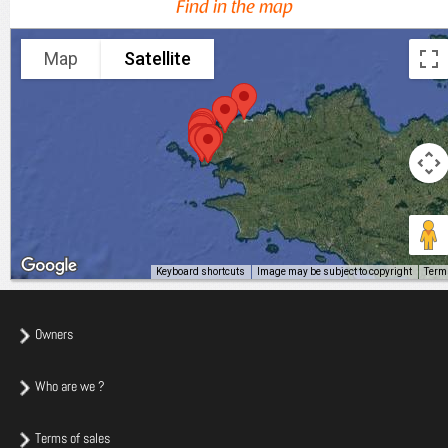
Find in the map
Map
Satellite
Keyboard shortcuts
Image may be subject to copyright
Term
Owners
Who are we ?
Terms of sales