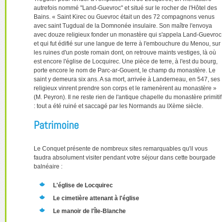
autrefois nommé "Land-Guevroc" et situé sur le rocher de l'Hôtel des
Bains. « Saint Kirec ou Guevroc était un des 72 compagnons venus
avec saint Tugdual de la Domnonée insulaire. Son maître l'envoya
avec douze religieux fonder un monastère qui s'appela Land-Guevroc
et qui fut édifié sur une langue de terre à l'embouchure du Menou, sur
les ruines d'un poste romain dont, on retrouve maints vestiges, là où
est encore l'église de Locquirec. Une pièce de terre, à l'est du bourg,
porte encore le nom de Parc-ar-Gouent, le champ du monastère. Le
saint y demeura six ans. A sa mort, arrivée à Landerneau, en 547, ses
religieux vinrent prendre son corps et le ramenèrent au monastère »
(M. Peyron). Il ne reste rien de l'antique chapelle du monastère primitif
: tout a été ruiné et saccagé par les Normands au IXème siècle.
Patrimoine
Le Conquet présente de nombreux sites remarquables qu'il vous
faudra absolument visiter pendant votre séjour dans cette bourgade
balnéaire :
L'église de Locquirec
Le cimetière attenant à l'église
Le manoir de l'Île-Blanche