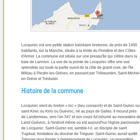
Locquirec est une petite station balnéaire bretonne, de près de 1400
habitants, sur la Manche, située à la limite du Finistère et des Côtes-
d'Armor. La commune est située sur une presqu'île qui s'étire dans la
baie de Lannion. La vue de la pointe de Locquirec offre une vue
splendide sur toute la partie ouest de la côte de granit rose, de l'île
Milliau à Plestin-les-Grèves, en passant par Trébeurden, Saint-Michel
en-Grève et Tréduder.
Histoire de la commune
Locquirec vient du breton « loc » (lieu consacré) et de Saint-Guirec ou
saint Kirec ou Kirio ou Guévroc, né au pays de Galles. Il mourut près
de Landerneau, vers l'an 547 et son corps fut inhumé au monastère d
Land-Guévroc, à l'endroit même où est aujourd'hui l'église paroissiale
de Locquirec. Saint-Guirec est, semble-t-il, un disciple de saint
Tugdual, fondateur du diocèse de Tréguier. Saint-Guirec aurait quitté
Tréguier pour fonder à l'emplacement de Locquirec, un monastère