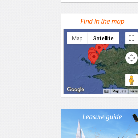
Find in the map
Map
Satellite
Map Data
Term
Leasure guide