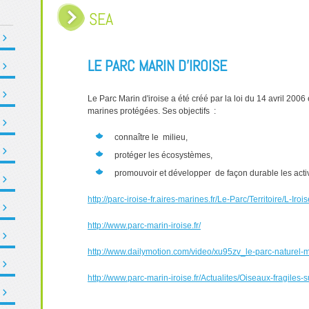
SEA
LE PARC MARIN D'IROISE
Le Parc Marin d'iroise a été créé par la loi du 14 avril 2006 e
marines protégées. Ses objectifs :
connaître le milieu,
protéger les écosystèmes,
promouvoir et développer de façon durable les acti
http://parc-iroise-fr.aires-marines.fr/Le-Parc/Territoire/L-Irois
http://www.parc-marin-iroise.fr/
http://www.dailymotion.com/video/xu95zv_le-parc-naturel-ma
http://www.parc-marin-iroise.fr/Actualites/Oiseaux-fragiles-sur