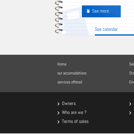
See more
Pages
See calendar
Home
Se
our accomodations
Sta
services offered
En
Owners
Who are we ?
Terms of sales