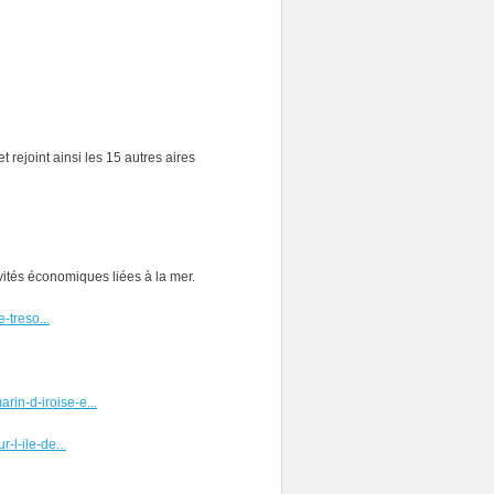
t rejoint ainsi les 15 autres aires
vités économiques liées à la mer.
e-treso...
rin-d-iroise-e...
-l-ile-de...