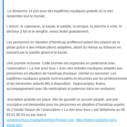
Le dimanche 14 juin pour des baptêmes nautiques gratuits où la mer
rassemble tout le monde;
L'aviron, le catamaran, le kayak, le paddle, la pirogue, la planche à voile, le
dériveur à foil et le wingfoil, venez tester gratuitement.
Les personnes en situation d'handicap profiteront autant des plaisirs de la
glisse grâce à des embarcations adaptées, allant du Hansa au trimaran en
passant par le paddle géant et le kayak.
Une journée inclusive. Cette journée est organisée en partenariat avec
l’association « La mer pour tous » avec des activités nautiques adaptés aux
personnes en situation de handicap physique, mental ou sensoriel. Les
baptêmes nautiques gratuits sont encadrés et sécurisés par les professionnels
et les bénévoles aidants.Mis à disposition : hippocampes, tiralos,
accompagnement avec lits médicalisés et potences dans les vestiaires.
Inscription gratuite sur place. Afin de garantir un accueil adapté, une pré-
inscription est demandée pour les personnes en situation d’handicap auprès
de Chantal Salaun de l’association « La mer pour tous » par téléphone au 06
83 01 86 93 ou par mail à
lamerpourtous.chantalltogether@gmail.com
https://www.nautisme.pays-
iroise.bzh/