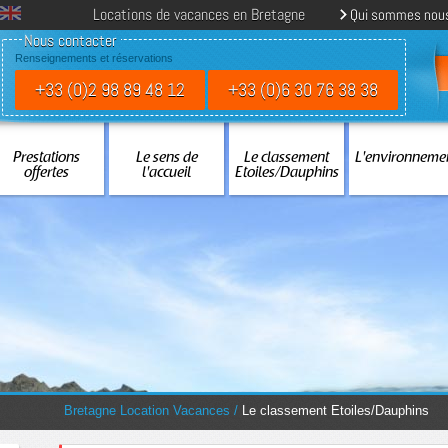
Locations de vacances en Bretagne
Qui sommes nou
Nous contacter
Renseignements et réservations
+33 (0)2 98 89 48 12
+33 (0)6 30 76 38 38
Prestations
Le sens de
Le classement
L'environneme
offertes
l'accueil
Etoiles/Dauphins
You are here:
Bretagne Location Vacances
/
Le classement Etoiles/Dauphins