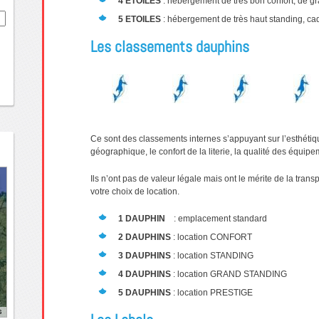
4 ETOILES
: hébergement de très bon confort, de gr
5 ETOILES
: hébergement de très haut standing, ca
Les classements dauphins
Ce sont des classements internes s’appuyant sur l’esthétiqu
géographique, le confort de la literie, la qualité des équip
Ils n’ont pas de valeur légale mais ont le mérite de la tran
votre choix de location.
1
D
AUPHIN
: emplacement standard
2 DAUPHINS
: location CONFORT
3 DAUPHINS
: location STANDING
4 DAUPHINS
: location GRAND STANDING
5 DAUPHINS
: location PRESTIGE
s