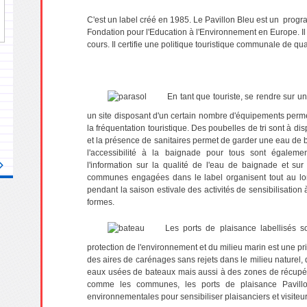
C'est un label créé en 1985. Le Pavillon Bleu est un progra
Fondation pour l'Education à l'Environnement en Europe.
I
cours. Il certifie une politique touristique communale de qua
En tant que touriste, se rendre sur un
un site disposant d'un certain nombre d'équipements perme
la fréquentation touristique. Des poubelles de tri sont à dis
et la présence de sanitaires permet de garder une eau de b
l'accessibilité à la baignade pour tous sont égalem
l'information sur la qualité de l'eau de baignade et sur 
communes engagées dans le label organisent tout au lon
pendant la saison estivale des activités de sensibilisation
formes.
Les
ports de plaisance labellisés 
protection de l'environnement et du milieu marin est une pri
des aires de carénages sans rejets dans le milieu naturel
eaux usées de bateaux mais aussi à des zones de récupér
comme les communes, les ports de plaisance Pavillo
environnementales pour sensibiliser plaisanciers et visiteurs 