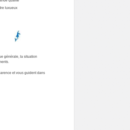
ande qualité
dre luxueux
e générale, la situation
ements.
sparence et vous guident dans