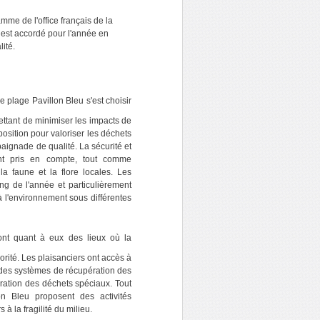
mme de l'office français de la
l est accordé pour l'année en
lité.
e plage Pavillon Bleu s'est choisir
ttant de minimiser les impacts de
position pour valoriser les déchets
aignade de qualité. La sécurité et
ent pris en compte, tout comme
la faune et la flore locales. Les
g de l'année et particulièrement
 à l'environnement sous différentes
sont quant à eux des lieux où la
orité. Les plaisanciers ont accès à
, des systèmes de récupération des
ation des déchets spéciaux. Tout
n Bleu proposent des activités
à la fragilité du milieu.