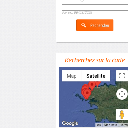
Date
Par ex., 06/08/2026
Recherchez sur la carte
Map
Satellite
Map Data
Term