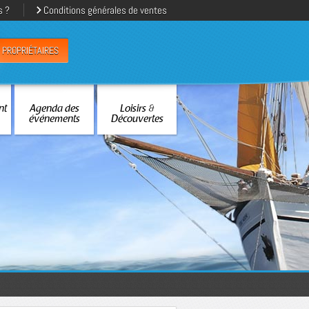
s ?
Conditions générales de ventes
PROPRIÉTAIRES
nt
Agenda des
Loisirs &
événements
Découvertes