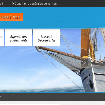
s ?
Conditions générales de ventes
PROPRIÉTAIRES
nt
Agenda des
Loisirs &
événements
Découvertes
es