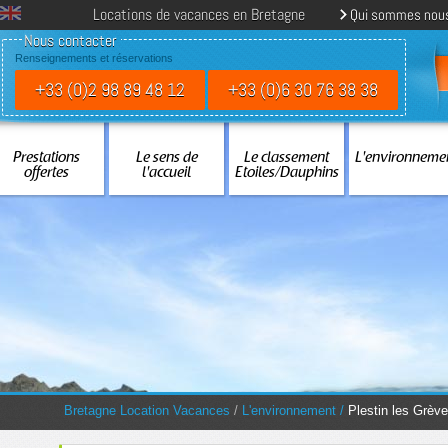
Locations de vacances en Bretagne
Qui sommes nou
Nous contacter
Renseignements et réservations
+33 (0)2 98 89 48 12
+33 (0)6 30 76 38 38
Prestations
Le sens de
Le classement
L'environneme
offertes
l'accueil
Etoiles/Dauphins
You are here:
Bretagne Location Vacances
/
L'environnement
/
Plestin les Grèv