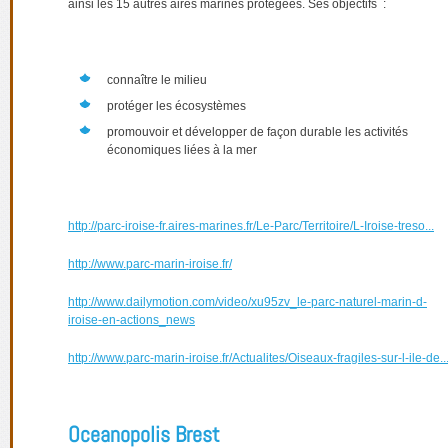
ainsi les 15 autres aires marines protégées. Ses objectifs :
connaître le milieu
protéger les écosystèmes
promouvoir et développer de façon durable les activités
économiques liées à la mer
http://parc-iroise-fr.aires-marines.fr/Le-Parc/Territoire/L-Iroise-treso...
http://www.parc-marin-iroise.fr/
http://www.dailymotion.com/video/xu95zv_le-parc-naturel-marin-d-
iroise-en-actions_news
http://www.parc-marin-iroise.fr/Actualites/Oiseaux-fragiles-sur-l-ile-de..
Oceanopolis Brest