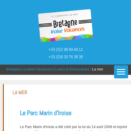
+33 (0)2 98 89 48 12
+33 (0)6 30 76 38 38
You are here:
Bretagne Location Vacances
/
Loisirs & Découvertes
/
La mer
LA MER
Le Parc Marin d’Iroise
Le Parc Marin d'iroise a été créé par la loi du 14 avril 2006 et rejoint