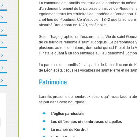
La commune de Lannilis est issue de la paroisse du même 
d'un démembrement de la paroisse primitive de Ploudiner a
également issus les territoires de Landéda et Brouennou. L
chef-lieu de Ploudiner. Ce n'est qu'en 1842 que la fronti
absorbé Brouennou en 1829, est établie.
Selon l'hagiographie, en l'occurrence la Vie de saint Gouez
de ce territoire remonte à saint Tudogilus. Ce personnage 
plusieurs autres fondateurs, dont celui qui est l'objet de l
il installe quant à lui son ermitage au lieu dénommé Loth
La paroisse de Lannilis faisait partie de l'archidiaconé de 
de Léon et était sous les vocables de saint Pierre et de sain
Patrimoine
Lannilis présente de nombreux trésors qu'il vous faudra ab
séjour dans cette bourgade :
L'église paroissiale
Les différentes et nombreuses chapelles
Le manoir de Kerdrel