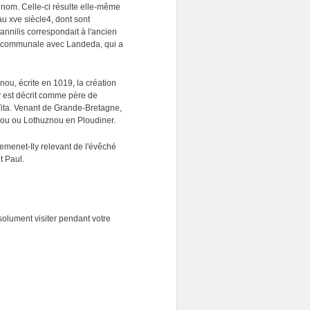
nom. Celle-ci résulte elle-même
u xve siècle4, dont sont
annilis correspondait à l'ancien
ère communale avec Landeda, qui a
nou, écrite en 1019, la création
y est décrit comme père de
a Vita. Venant de Grande-Bretagne,
onou ou Lothuznou en Ploudiner.
Kemenet-Ily relevant de l'évêché
t Paul.
solument visiter pendant votre