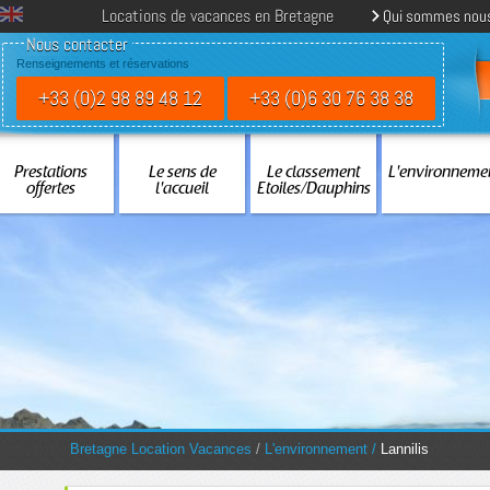
Locations de vacances en Bretagne
Qui sommes nou
Nous contacter
Renseignements et réservations
+33 (0)2 98 89 48 12
+33 (0)6 30 76 38 38
Prestations
Le sens de
Le classement
L'environneme
offertes
l'accueil
Etoiles/Dauphins
You are here:
Bretagne Location Vacances
/
L'environnement
/
Lannilis