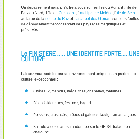
Un dépaysement garanti s'offre à vous sur les Iles du Ponant : l'ile de
Batz au Nord, l' île de
Ouessant
, l'
archipel de Molène
, l'
île de Sein
au large de la
pointe du Raz
et l'
archipel des Glénan
sont des "bulles
de dépaysement " et conservent des paysages magnifiques et
préservés.
Le FINISTERE ..... UNE IDENTITE FORTE.....UN
CULTURE
Laissez vous séduire par un environnement unique et un patrimoine
culturel exceptionnel :
Châteaux, manoirs, mégalithes, chapelles, fontaines...
Fêtes folkloriques, fest-noz, bagad...
Poissons, crustacés, crêpes et galettes, kouign-aman, algues...
Ballade à dos d'ânes, randonnée sur le GR 34, balade en
chaloupe...