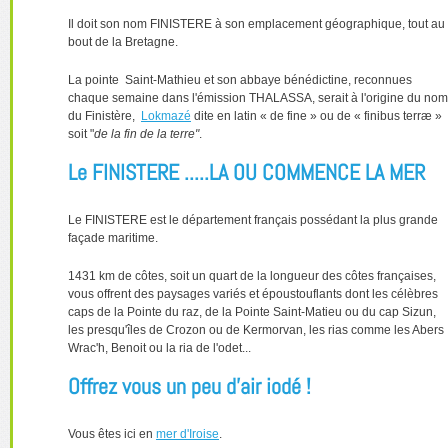
Il doit son nom FINISTERE à son emplacement géographique, tout au
bout de la Bretagne.
La pointe Saint-Mathieu et son abbaye bénédictine, reconnues
chaque semaine dans l'émission THALASSA, serait à l'origine du nom
du Finistère,
Lokmazé
dite en latin « de fine » ou de « finibus terræ »
soit "
de la fin de la terre"
.
Le FINISTERE .....LA OU COMMENCE LA MER
Le FINISTERE est le département français possédant la plus grande
façade maritime.
1431 km de côtes, soit un quart de la longueur des côtes françaises,
vous offrent des paysages variés et époustouflants dont les célèbres
caps de la Pointe du raz, de la Pointe Saint-Matieu ou du cap Sizun,
les presqu'îles de Crozon ou de Kermorvan, les rias comme les Abers
Wrac'h, Benoit ou la ria de l'odet...
Offrez vous un peu d'air iodé !
Vous êtes ici en
mer d'Iroise
.