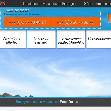
Locations de vacances en Bretagne
Qui sommes nou
Nous contacter
Renseignements et réservations
+33 (0)2 98 89 48 12
+33 (0)6 30 76 38 38
Prestations
Le sens de
Le classement
L'environneme
offertes
l'accueil
Etoiles/Dauphins
You are here:
Bretagne Location Vacances
/
Propriétaires