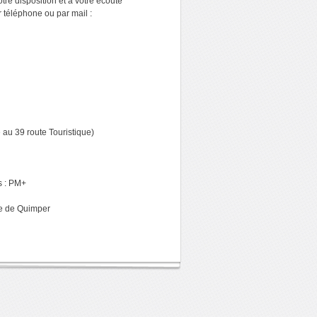
tre disposition et à votre écoute
 téléphone ou par mail :
au 39 route Touristique)
s : PM+
re de Quimper