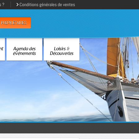
s ?
Conditions générales de ventes
PROPRIÉTAIRES
nt
Agenda des
Loisirs &
événements
Découvertes