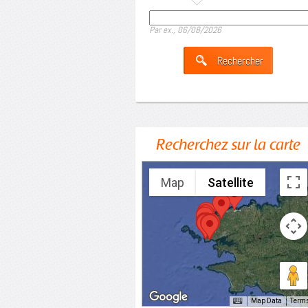
Date
Par ex., 06/08/2026
Recherchez sur la carte
Map
Satellite
Map Data
Term