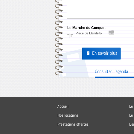
Le Marché du Conquet
Place de Llandeilo
En savoir plus
Pages
Consulter l'agenda
Accueil
Le 
Nos locations
Le
Prestations offertes
L'