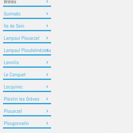
Brélès
Guimaëc
Ile de Sein
Lampaul Plouarzel
Lampaul Ploudalmézeau
Lannilis
Le Conquet
Locquirec
Plestin les Grèves
Plouarzel
Plougonvelin