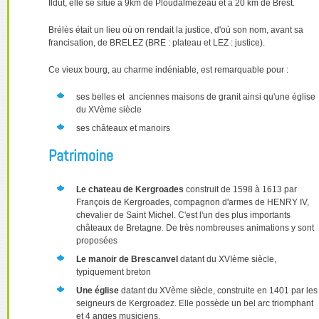
Ildut, elle se situe à 9km de Ploudalmézeau et à 20 km de Brest.
Brélès était un lieu où on rendait la justice, d'où son nom, avant sa
francisation, de BRELEZ (BRE : plateau et LEZ : justice).
Ce vieux bourg, au charme indéniable, est remarquable pour :
ses belles et anciennes maisons de granit ainsi qu'une église
du XVème siècle
ses châteaux et manoirs
Patrimoine
Le chateau de Kergroades
construit de 1598 à 1613 par
François de Kergroades, compagnon d'armes de HENRY IV,
chevalier de Saint Michel. C'est l'un des plus importants
châteaux de Bretagne. De très nombreuses animations y sont
proposées
Le manoir de Brescanvel
datant du XVIème siècle,
typiquement breton
Une église
datant du XVème siècle, construite en 1401 par les
seigneurs de Kergroadez. Elle possède un bel arc triomphant
et 4 anges musiciens.