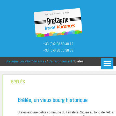
+33 (0)2 98 89 48 12
+33 (0)6 30 76 38 38
You are here:
Bretagne Location Vacances
/
L'environnement
/
Brélès
BRÉLÈS
Brélès, un vieux bourg historique
Brélès est une petite commune du Finistère. Située au fond de l'Alber