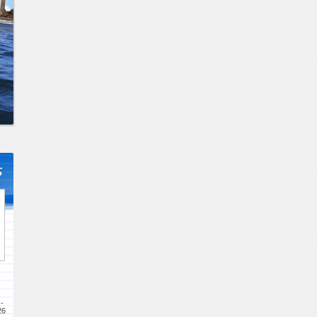
s
-
26