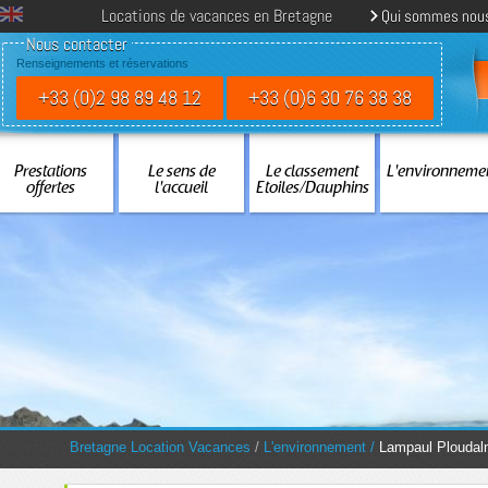
Locations de vacances en Bretagne
Qui sommes nou
Nous contacter
Renseignements et réservations
+33 (0)2 98 89 48 12
+33 (0)6 30 76 38 38
Prestations
Le sens de
Le classement
L'environneme
offertes
l'accueil
Etoiles/Dauphins
You are here:
Bretagne Location Vacances
/
L'environnement
/
Lampaul Plouda