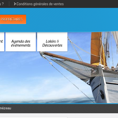
s ?
Conditions générales de ventes
PROPRIÉTAIRES
nt
Agenda des
Loisirs &
événements
Découvertes
lmézeau