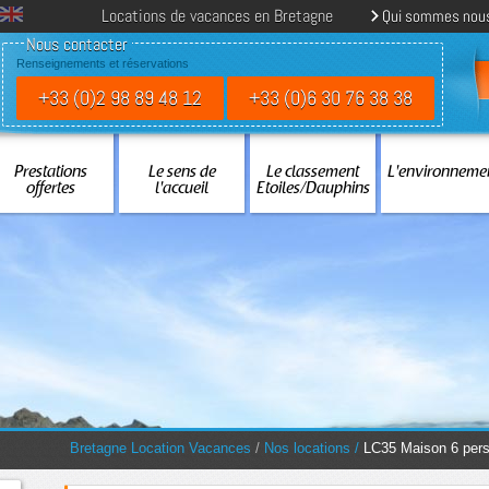
Locations de vacances en Bretagne
Qui sommes nou
Nous contacter
Renseignements et réservations
+33 (0)2 98 89 48 12
+33 (0)6 30 76 38 38
Prestations
Le sens de
Le classement
L'environneme
offertes
l'accueil
Etoiles/Dauphins
You are here:
Bretagne Location Vacances
/
Nos locations
/
LC35 Maison 6 per