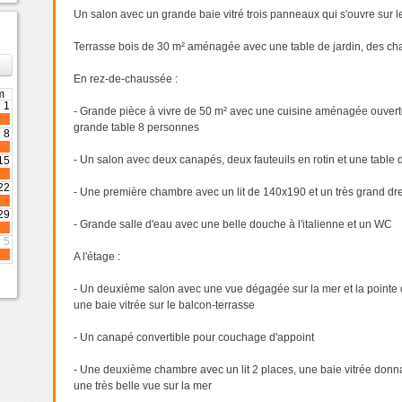
Un salon avec un grande baie vitré trois panneaux qui s'ouvre sur le
Terrasse bois de 30 m² aménagée avec une table de jardin, des ch
›
En rez-de-chaussée :
m
1
- Grande pièce à vivre de 50 m² avec une cuisine aménagée ouvert
grande table 8 personnes
8
- Un salon avec deux canapés, deux fauteuils en rotin et une table 
15
22
- Une première chambre avec un lit de 140x190 et un très grand dr
29
- Grande salle d'eau avec une belle douche à l'italienne et un WC
5
A l'étage :
- Un deuxième salon avec une vue dégagée sur la mer et la pointe
une baie vitrée sur le balcon-terrasse
- Un canapé convertible pour couchage d'appoint
- Une deuxième chambre avec un lit 2 places, une baie vitrée donna
une très belle vue sur la mer