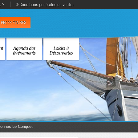
s ?
Conditions générales de ventes
PROPRIÉTAIRES
nt
Agenda des
Loisirs &
événements
Découvertes
sonnes Le Conquet