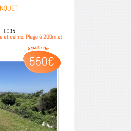
ONQUET
LC35
le et calme. Plage à 200m et
550€