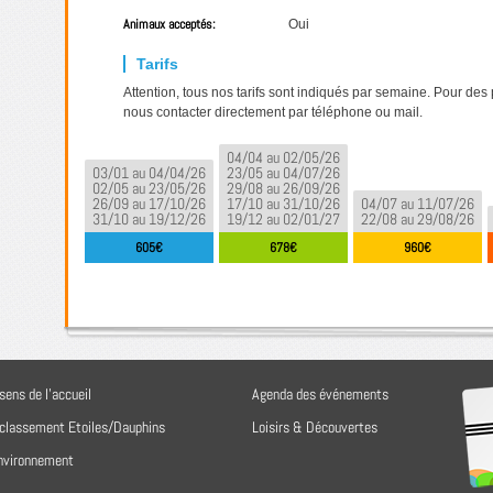
Animaux acceptés:
Oui
Attention, tous nos tarifs sont indiqués par semaine. Pour des
nous contacter directement par téléphone ou mail.
04/04 au 02/05/26
03/01 au 04/04/26
23/05 au 04/07/26
02/05 au 23/05/26
29/08 au 26/09/26
26/09 au 17/10/26
17/10 au 31/10/26
04/07 au 11/07/26
31/10 au 19/12/26
19/12 au 02/01/27
22/08 au 29/08/26
605€
678€
960€
sens de l'accueil
Agenda des événements
 classement Etoiles/Dauphins
Loisirs & Découvertes
environnement