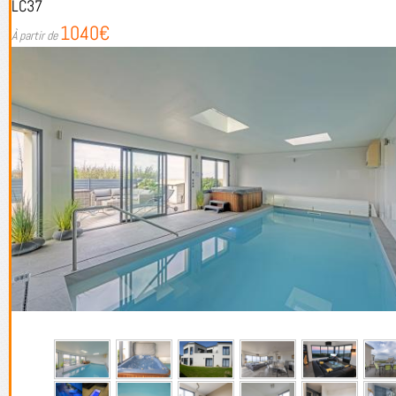
LC37
1040€