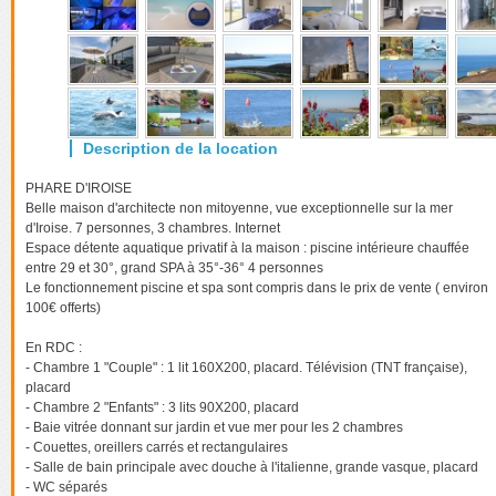
PHARE D'IROISE
Belle maison d'architecte non mitoyenne, vue exceptionnelle sur la mer
d'Iroise. 7 personnes, 3 chambres. Internet
Espace détente aquatique privatif à la maison : piscine intérieure chauffée
entre 29 et 30°, grand SPA à 35°-36° 4 personnes
Le fonctionnement piscine et spa sont compris dans le prix de vente ( environ
100€ offerts)
En RDC :
- Chambre 1 "Couple" : 1 lit 160X200, placard. Télévision (TNT française),
placard
- Chambre 2 "Enfants" : 3 lits 90X200, placard
- Baie vitrée donnant sur jardin et vue mer pour les 2 chambres
- Couettes, oreillers carrés et rectangulaires
- Salle de bain principale avec douche à l'italienne, grande vasque, placard
- WC séparés