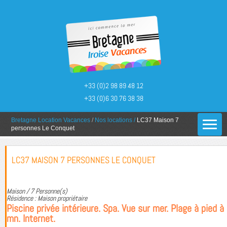
+33 (0)2 98 89 48 12
+33 (0)6 30 76 38 38
You are here:
Bretagne Location Vacances
/
Nos locations
/
LC37 Maison 7
personnes Le Conquet
LC37 MAISON 7 PERSONNES LE CONQUET
Maison / 7 Personne(s)
Résidence : Maison propriétaire
Piscine privée intérieure. Spa. Vue sur mer. Plage à pied à
mn. Internet.