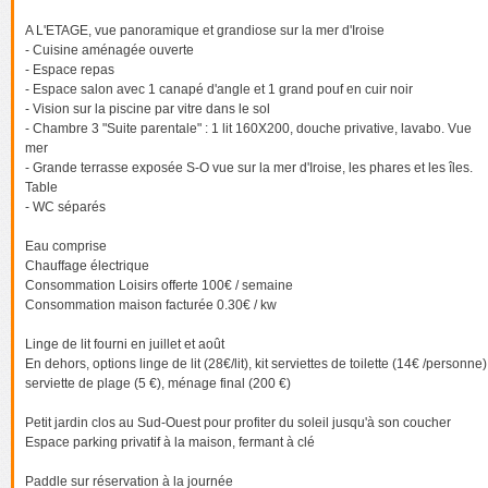
A L'ETAGE, vue panoramique et grandiose sur la mer d'Iroise
- Cuisine aménagée ouverte
- Espace repas
- Espace salon avec 1 canapé d'angle et 1 grand pouf en cuir noir
- Vision sur la piscine par vitre dans le sol
- Chambre 3 "Suite parentale" : 1 lit 160X200, douche privative, lavabo. Vue
mer
- Grande terrasse exposée S-O vue sur la mer d'Iroise, les phares et les îles.
Table
- WC séparés
Eau comprise
Chauffage électrique
Consommation Loisirs offerte 100€ / semaine
Consommation maison facturée 0.30€ / kw
Linge de lit fourni en juillet et août
En dehors, options linge de lit (28€/lit), kit serviettes de toilette (14€ /personne)
serviette de plage (5 €), ménage final (200 €)
Petit jardin clos au Sud-Ouest pour profiter du soleil jusqu'à son coucher
Espace parking privatif à la maison, fermant à clé
Paddle sur réservation à la journée