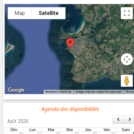
Map
Satellite
Keyboard shortcuts
Image may be subject to copyright
Terms
Agenda des disponibilités
‹
›
Août 2026
Dim
Lun
Mar
Mer
Jeu
Ven
Sam
26
27
28
29
30
31