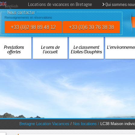
Locations de vacances en Bretagne
Qui sommes nou
English
Nous contacter
Renseignements et réservations
+33 (0)2 98 89 48 12
+33 (0)6 30 76 38 38
Prestations
Le sens de
Le classement
L'environneme
offertes
l'accueil
Etoiles/Dauphins
You are here:
Bretagne Location Vacances
/
Nos locations
/
LC38 Maison indivi