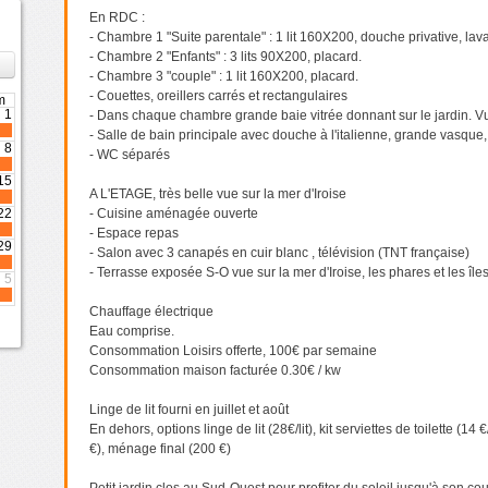
En RDC :
- Chambre 1 "Suite parentale" : 1 lit 160X200, douche privative, lav
›
- Chambre 2 "Enfants" : 3 lits 90X200, placard.
- Chambre 3 "couple" : 1 lit 160X200, placard.
- Couettes, oreillers carrés et rectangulaires
m
1
- Dans chaque chambre grande baie vitrée donnant sur le jardin. 
- Salle de bain principale avec douche à l'italienne, grande vasque,
8
- WC séparés
15
A L'ETAGE, très belle vue sur la mer d'Iroise
22
- Cuisine aménagée ouverte
- Espace repas
29
- Salon avec 3 canapés en cuir blanc , télévision (TNT française)
- Terrasse exposée S-O vue sur la mer d'Iroise, les phares et les île
5
Chauffage électrique
Eau comprise.
Consommation Loisirs offerte, 100€ par semaine
Consommation maison facturée 0.30€ / kw
Linge de lit fourni en juillet et août
En dehors, options linge de lit (28€/lit), kit serviettes de toilette (14
€), ménage final (200 €)