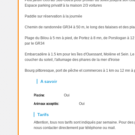
Petit jardin clos au Sud-Ouest pour profiter du soleil jusqu'à son co
Espace parking privatif à la maison 2/3 voitures
Paddle sur réservation à la journée
Chemin de randonnée GR34 à 50 m, le long des falaises et des pl
Plage du Bilou à 5 mn à pied, de Portez à 8 mn, de Porsliogan à 1
par le GR34
Embarcadère à 1.5 km pour les îles d'Ouessant, Molène et Sein. Le 
coucher du soleil, l'allumage des phares de la mer d'Iroise
Bourg pittoresque, port de pêche et commerces à 1 km ou 12 mn à 
Piscine:
Oui
Animaux acceptés:
Oui
Attention, tous nos tarifs sont indiqués par semaine. Pour des
nous contacter directement par téléphone ou mail.