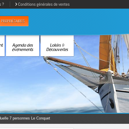
s ?
Conditions générales de ventes
PROPRIÉTAIRES
nt
Agenda des
Loisirs &
événements
Découvertes
duelle 7 personnes Le Conquet