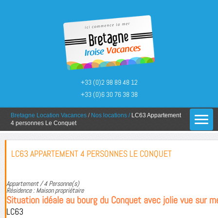
+33 (0)2 98 89 48 12
+33 (0)6 30 76 38 38
You are here:
Bretagne Location Vacances
/
Nos locations
/
LC63 Appartement
4 personnes Le Conquet
LC63 APPARTEMENT 4 PERSONNES LE CONQUET
Appartement / 4 Personne(s)
Résidence : Maison propriétaire
Situation idéale au bourg du Conquet avec jolie vue sur m
LC63