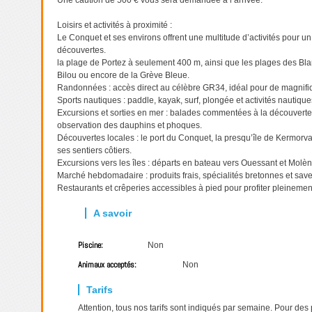
Une caution de 500 € vous sera demandée à l’arrivée.
Loisirs et activités à proximité :
Le Conquet et ses environs offrent une multitude d’activités pour un
découvertes.
la plage de Portez à seulement 400 m, ainsi que les plages des Bl
Bilou ou encore de la Grève Bleue.
Randonnées : accès direct au célèbre GR34, idéal pour de magnifiqu
Sports nautiques : paddle, kayak, surf, plongée et activités nautique
Excursions et sorties en mer : balades commentées à la découverte
observation des dauphins et phoques.
Découvertes locales : le port du Conquet, la presqu’île de Kermor
ses sentiers côtiers.
Excursions vers les îles : départs en bateau vers Ouessant et Molè
Marché hebdomadaire : produits frais, spécialités bretonnes et save
Restaurants et crêperies accessibles à pied pour profiter pleineme
Piscine:
Non
Animaux acceptés:
Non
Attention, tous nos tarifs sont indiqués par semaine. Pour des