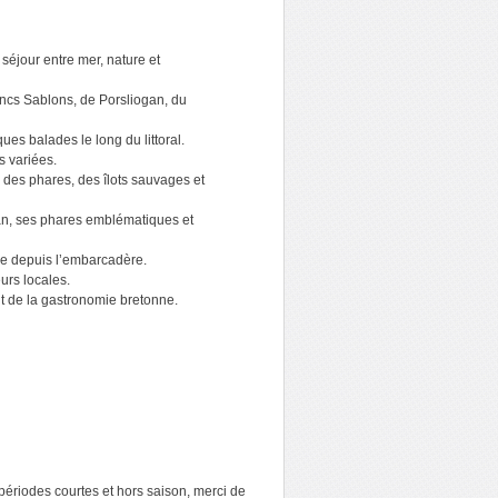
 séjour entre mer, nature et
ancs Sablons, de Porsliogan, du
es balades le long du littoral.
s variées.
 des phares, des îlots sauvages et
van, ses phares emblématiques et
ne depuis l’embarcadère.
urs locales.
nt de la gastronomie bretonne.
 périodes courtes et hors saison, merci de