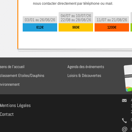
nous contacter directement par téléphone ou mail.
04/07 au 10/07/26
03/01 au 26/06/26
22/08 au 28/08/26
11/07 au 21/08/26
612€
960€
1200€
sens de l'accueil
Agenda des événements
 classement Etoiles/Dauphins
Loisirs & Découvertes
environnement
Mentions Légales
Contact