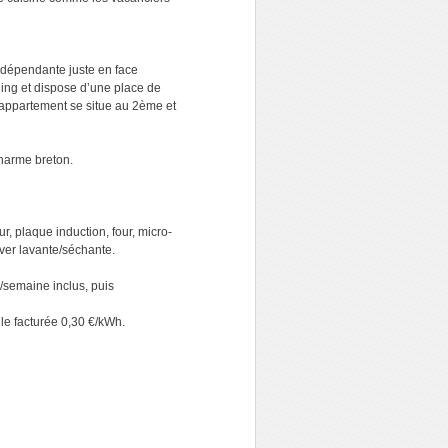
ndépendante juste en face
ding et dispose d’une place de
L’appartement se situe au 2ème et
charme breton.
r, plaque induction, four, micro-
ver lavante/séchante.
h/semaine inclus, puis
lle facturée 0,30 €/kWh.