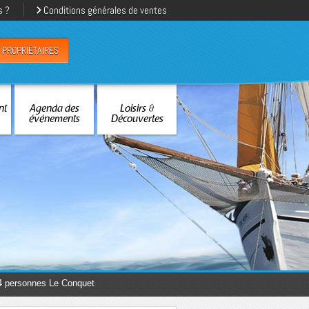
s ?
Conditions générales de ventes
PROPRIÉTAIRES
nt
Agenda des
Loisirs &
événements
Découvertes
4 personnes Le Conquet