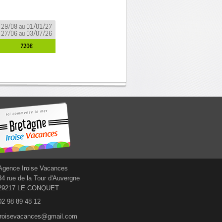
29/08 au 01/01/27
27/06 au 03/07/26
720€
Agence Iroise Vacances
34 rue de la Tour d'Auvergne
29217 LE CONQUET
02 98 89 48 12
iroisevacances@gmail.com