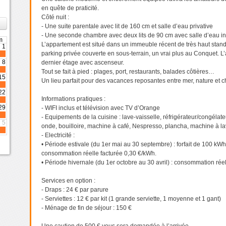
en quête de praticité.
Côté nuit :
›
- Une suite parentale avec lit de 160 cm et salle d’eau privative
- Une seconde chambre avec deux lits de 90 cm avec salle d’eau i
m
L’appartement est situé dans un immeuble récent de très haut stan
1
parking privée couverte en sous-terrain, un vrai plus au Conquet. 
8
dernier étage avec ascenseur.
Tout se fait à pied : plages, port, restaurants, balades côtières…
15
Un lieu parfait pour des vacances reposantes entre mer, nature et 
22
Informations pratiques :
29
- WIFI inclus et télévision avec TV d’Orange
- Equipements de la cuisine : lave-vaisselle, réfrigérateur/congélateu
5
onde, bouilloire, machine à café, Nespresso, plancha, machine à la
- Electricité :
• Période estivale (du 1er mai au 30 septembre) : forfait de 100 kW
consommation réelle facturée 0,30 €/kWh.
• Période hivernale (du 1er octobre au 30 avril) : consommation rée
Services en option :
- Draps : 24 € par parure
- Serviettes : 12 € par kit (1 grande serviette, 1 moyenne et 1 gant)
- Ménage de fin de séjour : 150 €