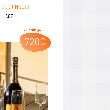
 LE CONQUET
LC87
720€