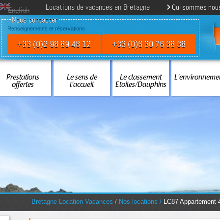
Locations de vacances en Bretagne
Qui sommes nou
English
Nous contacter
Renseignements et réservations
+33 (0)2 98 89 48 12
+33 (0)6 30 76 38 38
Prestations
Le sens de
Le classement
L'environneme
offertes
l'accueil
Etoiles/Dauphins
You are here:
Bretagne Location Vacances
/
Nos locations
/
LC87 Appartement 