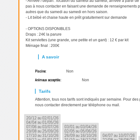
- Arrivée / départ : location du samedi au samedi, arrivée à partir d
pas à nous contacter en faisant une demande de renseignements p
autres que du samedi au samedi en hors saison.
- Lit bébé et chaise haute en prêt gratuitement sur demande
- OPTIONS DISPONIBLES
Draps : 24€ la parure
Kit serviettes (une grande, une petite et un gant) : 12 € par kit
Ménage final : 200€
Piscine:
Non
Animaux acceptés:
Non
Attention, tous nos tarifs sont indiqués par semaine. Pour des
nous contacter directement par téléphone ou mail.
20/12 au 02/01/26
04/04 au 01/05/26
07/06 au 03/07/26
03/01 au 03/04/26
29/08 au 25/09/26
02/05 au 05/06/26
17/10 au 31/10/26
26/09 au 16/10/26
04/07 au 10/07/26
19/12 au 01/01/27
31/10 au 18/12/26
22/08 au 28/08/26