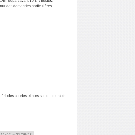
e 14h, départ avant 10h. N'hésitez
our des demandes particulières
 périodes courtes et hors saison, merci de
11/07 au 21/08/26