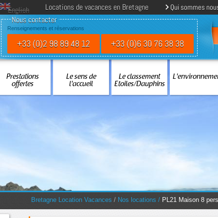
Locations de vacances en Bretagne
Qui sommes nou
English
Nous contacter
Renseignements et réservations
+33 (0)2 98 89 48 12
+33 (0)6 30 76 38 38
Prestations
Le sens de
Le classement
L'environneme
offertes
l'accueil
Etoiles/Dauphins
You are here:
Bretagne Location Vacances
/
Nos locations
/
PL21 Maison 8 pers