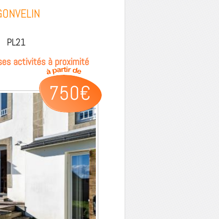
GONVELIN
PL21
es activités à proximité
750€