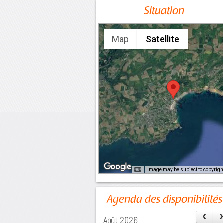
Situation
Map
Satellite
Image may be subject to copyrigh
Agenda des disponibilités
‹
Août 2026