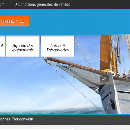
s ?
Conditions générales de ventes
PROPRIÉTAIRES
nt
Agenda des
Loisirs &
événements
Découvertes
onnes Plougonvelin