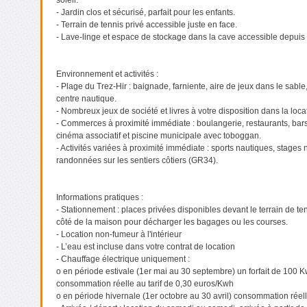
soleil.
- Jardin clos et sécurisé, parfait pour les enfants.
- Terrain de tennis privé accessible juste en face.
- Lave-linge et espace de stockage dans la cave accessible depuis l
Environnement et activités :
- Plage du Trez-Hir : baignade, farniente, aire de jeux dans le sable
centre nautique.
- Nombreux jeux de société et livres à votre disposition dans la loca
- Commerces à proximité immédiate : boulangerie, restaurants, bars
cinéma associatif et piscine municipale avec toboggan.
- Activités variées à proximité immédiate : sports nautiques, stages 
randonnées sur les sentiers côtiers (GR34).
Informations pratiques :
- Stationnement : places privées disponibles devant le terrain de tenn
côté de la maison pour décharger les bagages ou les courses.
- Location non-fumeur à l'intérieur
- L’eau est incluse dans votre contrat de location
- Chauffage électrique uniquement :
o en période estivale (1er mai au 30 septembre) un forfait de 100 K
consommation réelle au tarif de 0,30 euros/Kwh
o en période hivernale (1er octobre au 30 avril) consommation réell