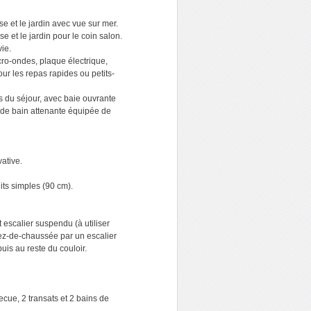
se et le jardin avec vue sur mer.
e et le jardin pour le coin salon.
ie.
cro-ondes, plaque électrique,
our les repas rapides ou petits-
s du séjour, avec baie ouvrante
e de bain attenante équipée de
vative.
its simples (90 cm).
 escalier suspendu (à utiliser
ez-de-chaussée par un escalier
is au reste du couloir.
ecue, 2 transats et 2 bains de