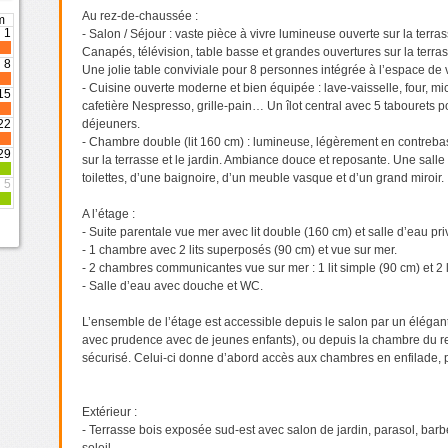
Au rez-de-chaussée :
m
1
- Salon / Séjour : vaste pièce à vivre lumineuse ouverte sur la terras
Canapés, télévision, table basse et grandes ouvertures sur la terrass
8
Une jolie table conviviale pour 8 personnes intégrée à l’espace de v
- Cuisine ouverte moderne et bien équipée : lave-vaisselle, four, mi
15
cafetière Nespresso, grille-pain… Un îlot central avec 5 tabourets p
22
déjeuners.
- Chambre double (lit 160 cm) : lumineuse, légèrement en contreba
29
sur la terrasse et le jardin. Ambiance douce et reposante. Une sall
toilettes, d’une baignoire, d’un meuble vasque et d’un grand miroir.
5
A l’étage :
- Suite parentale vue mer avec lit double (160 cm) et salle d’eau pri
- 1 chambre avec 2 lits superposés (90 cm) et vue sur mer.
- 2 chambres communicantes vue sur mer : 1 lit simple (90 cm) et 2 l
- Salle d’eau avec douche et WC.
L’ensemble de l’étage est accessible depuis le salon par un élégant
avec prudence avec de jeunes enfants), ou depuis la chambre du r
sécurisé. Celui-ci donne d’abord accès aux chambres en enfilade, pu
Extérieur :
- Terrasse bois exposée sud-est avec salon de jardin, parasol, barb