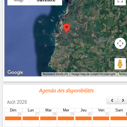
Keyboard shortcuts
Image may be subject to copyright
Terms
Agenda des disponibilités
‹
›
Août 2026
Dim
Lun
Mar
Mer
Jeu
Ven
Sam
26
27
28
29
30
31