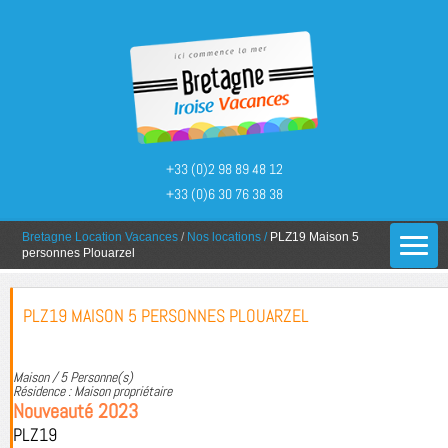
+33 (0)2 98 89 48 12
+33 (0)6 30 76 38 38
You are here:
Bretagne Location Vacances
/
Nos locations
/
PLZ19 Maison 5
personnes Plouarzel
PLZ19 MAISON 5 PERSONNES PLOUARZEL
Maison / 5 Personne(s)
Résidence : Maison propriétaire
Nouveauté 2023
PLZ19