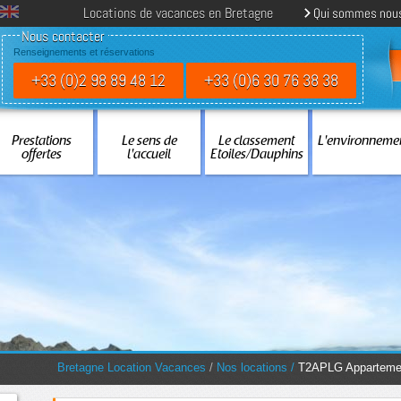
Locations de vacances en Bretagne
Qui sommes nou
Nous contacter
Renseignements et réservations
+33 (0)2 98 89 48 12
+33 (0)6 30 76 38 38
Prestations
Le sens de
Le classement
L'environneme
offertes
l'accueil
Etoiles/Dauphins
You are here:
Bretagne Location Vacances
/
Nos locations
/
T2APLG Appartemen