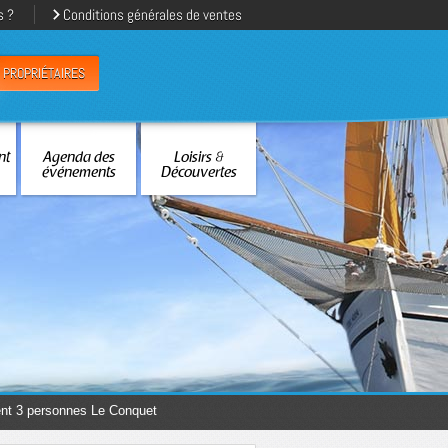
s ?
Conditions générales de ventes
PROPRIÉTAIRES
nt
Agenda des
Loisirs &
événements
Découvertes
t 3 personnes Le Conquet