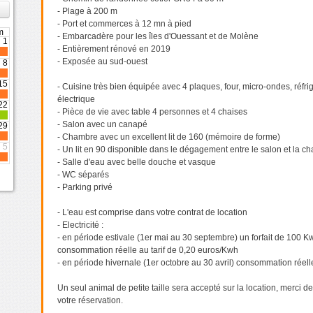
›
- Plage à 200 m
- Port et commerces à 12 mn à pied
m
- Embarcadère pour les îles d'Ouessant et de Molène
1
- Entièrement rénové en 2019
- Exposée au sud-ouest
8
15
- Cuisine très bien équipée avec 4 plaques, four, micro-ondes, réfri
électrique
22
- Pièce de vie avec table 4 personnes et 4 chaises
- Salon avec un canapé
29
- Chambre avec un excellent lit de 160 (mémoire de forme)
5
- Un lit en 90 disponible dans le dégagement entre le salon et la c
- Salle d'eau avec belle douche et vasque
- WC séparés
- Parking privé
- L'eau est comprise dans votre contrat de location
- Electricité :
- en période estivale (1er mai au 30 septembre) un forfait de 100 K
consommation réelle au tarif de 0,20 euros/Kwh
- en période hivernale (1er octobre au 30 avril) consommation réell
Un seul animal de petite taille sera accepté sur la location, merci 
votre réservation.