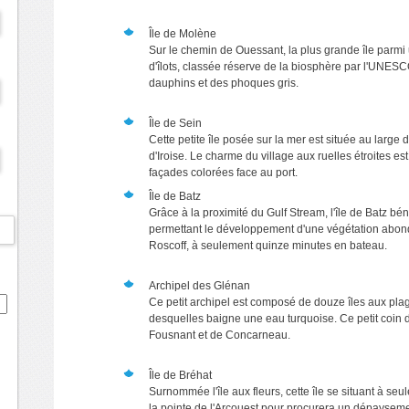
Île de Molène
Sur le chemin de Ouessant, la plus grande île parmi 
d'îlots, classée réserve de la biosphère par l'UNES
dauphins et des phoques gris.
Île de Sein
Cette petite île posée sur la mer est située au large
d'Iroise. Le charme du village aux ruelles étroites 
façades colorées face au port.
Île de Batz
Grâce à la proximité du Gulf Stream, l'île de Batz bén
permettant le développement d'une végétation abonda
Roscoff, à seulement quinze minutes en bateau.
Archipel des Glénan
Ce petit archipel est composé de douze îles aux plag
desquelles baigne une eau turquoise. Ce petit coin d
Fousnant et de Concarneau.
Île de Bréhat
Surnommée l'île aux fleurs, cette île se situant à se
la pointe de l'Arcouest pour procurera un dépaysemen