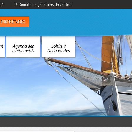
s ?
Conditions générales de ventes
PROPRIÉTAIRES
nt
Agenda des
Loisirs &
événements
Découvertes