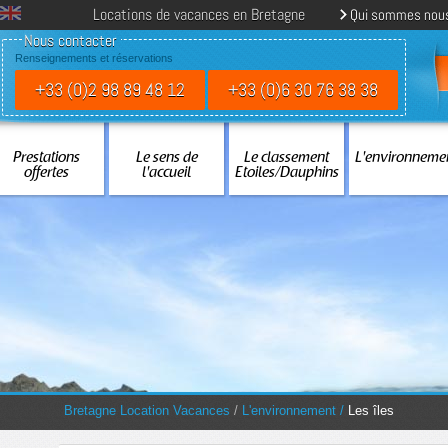
Locations de vacances en Bretagne
Qui sommes nou
Nous contacter
Renseignements et réservations
+33 (0)2 98 89 48 12
+33 (0)6 30 76 38 38
Prestations
Le sens de
Le classement
L'environneme
offertes
l'accueil
Etoiles/Dauphins
You are here:
Bretagne Location Vacances
/
L'environnement
/
Les îles