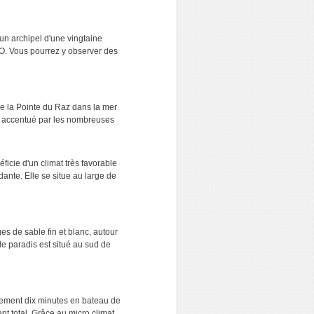
un archipel d'une vingtaine
CO. Vous pourrez y observer des
 de la Pointe du Raz dans la mer
est accentué par les nombreuses
éficie d'un climat très favorable
nte. Elle se situe au large de
es de sable fin et blanc, autour
e paradis est situé au sud de
ulement dix minutes en bateau de
t total. Grâce au micro climat