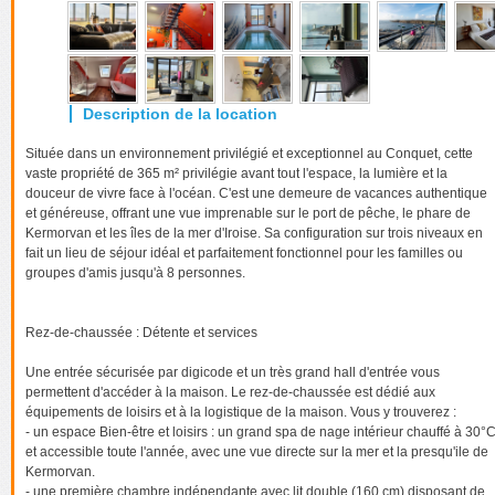
Située dans un environnement privilégié et exceptionnel au Conquet, cette
vaste propriété de 365 m² privilégie avant tout l'espace, la lumière et la
douceur de vivre face à l'océan. C'est une demeure de vacances authentique
et généreuse, offrant une vue imprenable sur le port de pêche, le phare de
Kermorvan et les îles de la mer d'Iroise. Sa configuration sur trois niveaux en
fait un lieu de séjour idéal et parfaitement fonctionnel pour les familles ou
groupes d'amis jusqu'à 8 personnes.
Rez-de-chaussée : Détente et services
Une entrée sécurisée par digicode et un très grand hall d'entrée vous
permettent d'accéder à la maison. Le rez-de-chaussée est dédié aux
équipements de loisirs et à la logistique de la maison. Vous y trouverez :
- un espace Bien-être et loisirs : un grand spa de nage intérieur chauffé à 30°
et accessible toute l'année, avec une vue directe sur la mer et la presqu'ile de
Kermorvan.
- une première chambre indépendante avec lit double (160 cm) disposant de