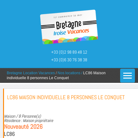
+33 (0)2 98 89 48 12
+33 (0)6 30 76 38 38
You are here:
Bretagne Location Vacances
/
Nos locations
/
LC86 Maison
individuelle 8 personnes Le Conquet
LC86 MAISON INDIVIDUELLE 8 PERSONNES LE CONQUET
Maison / 8 Personne(s)
Résidence : Maison propriétaire
Nouveauté 2026
LC86