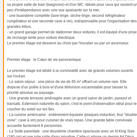
sa propre salle de bain (baignoire) et d'un WC. Idéale pour ceux qui veulent u
peu d'indépendance avec une vue apaisante sur la mer.
- une buanderie complète (lave-linge, sèche-linge, second réfrigérateur
congélateur et une seconde cave à vin), indispensable pour l'organisation des
grandes tribus.
- un grand garage permet de stationner deux voitures, il est équipé d'une prise
de recharge lente pour voiture électrique.
Le premier étage est desservi au choix par l'escalier ou par un ascenseur.
Premier étage : le Cœur de vie panoramique
Le premier étage est dédié à la convivialité avec de grands volumes ouverts
sur l'océan.
- Le salon-séjour : une pièce de vie de 85 m² offrant un volume rare. Elle
dispose d'un poêle à bois et d'une télévision escamotable pour laisser la
priorité absolue au paysage.
- Une grande terrasse aménagée avec un grand salon de jardin, parasol et
transats. Extension naturelle du salon, c'est le point d'observation idéal pour le
coucher du soleil sur les îles.
- La cuisine américaine : entièrement équipée (plaques induction, four "double
zone", cave à vin) pour cuisiner de vrais repas. Une grande table conviviale
accueille facilement 8 personnes.
- La Suite parentale : une deuxième chambre spacieuse avec un lit King Size
(180 cm) et une jolie salle d'eau privative. Celle-ci arbore un design Art Déco