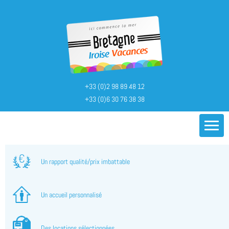
+33 (0)2 98 89 48 12
+33 (0)6 30 76 38 38
Un rapport qualité/prix imbattable
Un accueil personnalisé
Des locations sélectionnées